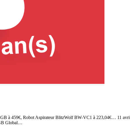
8GB à 459€, Robot Aspirateur BlitzWolf BW-VC1 à 223,04€… 11 avril 
8GB Global…