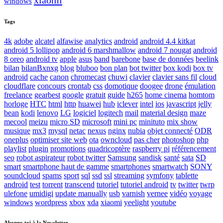
xiaomi
windows
Tags
4k
adobe
alcatel
alfawise
analytics
android
android 4.4 kitkat
android 5 lollipop
android 6 marshmallow
android 7 nougat
android
8 oreo
android tv
apple
asus
band
barebone
base de données
beelink
bilan
bilanBxnxg
blog
bluboo
bon plan
bot twitter
box kodi
box tv
android
cache
canon
chromecast
chuwi
clavier
clavier sans fil
cloud
cloudflare
concours
crontab
css
domotique
doogee
drone
émulation
freelance
gearbest
google
gratuit
guide
h265
home cinema
homtom
horloge
HTC
html
http
huawei
hub
iclever
intel
ios
javascript
jelly
bean
kodi
lenovo
LG
logiciel
logitech
mail
material design
maze
mecool
meizu
micro SD
microsoft
mini pc
minituto
mix show
musique
mx3
mysql
netac
nexus
nginx
nubia
objet connecté
ODR
oneplus
optimiser site web
ota
owncloud
pas cher
photoshop
php
playlist
plugin
promotions
quadricoptère
raspberry pi
référencement
seo
robot aspirateur
robot twitter
Samsung
sandisk
santé
sata
SD
smart
smartphone haut de gamme
smartphones
smartwatch
SONY
soundcloud
spams
sport
sql
ssd
ssl
streaming
symfony
tablette
android
test
torrent
transcend
tutoriel
tutoriel android
tv
twitter
twrp
ulefone
umidigi
update manually
usb
varnish
vernee
vidéo
voyage
windows
wordpress
xbox
xda
xiaomi
yeelight
youtube
Abonne-toi à la Newsletter