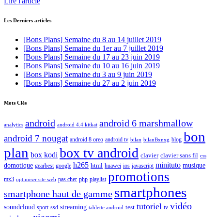
Lire l'article
Les Derniers articles
[Bons Plans] Semaine du 8 au 14 juillet 2019
[Bons Plans] Semaine du 1er au 7 juillet 2019
[Bons Plans] Semaine du 17 au 23 juin 2019
[Bons Plans] Semaine du 10 au 16 juin 2019
[Bons Plans] Semaine du 3 au 9 juin 2019
[Bons Plans] Semaine du 27 au 2 juin 2019
Mots Clés
android
android 6 marshmallow
analytics
android 4.4 kitkat
bon
android 7 nougat
android 8 oreo
android tv
blog
bilan
bilanBxnxg
plan
box tv android
box kodi
clavier
clavier sans fil
css
h265
minituto
domotique
html
musique
gearbest
huawei
ios
javascript
google
promotions
mx3
php
playlist
pas cher
optimiser site web
smartphones
smartphone haut de gamme
vidéo
tutoriel
soundcloud
streaming
test
sport
ssd
tv
tablette android