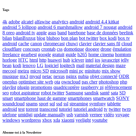
Tags
4k
adobe
alcatel
alfawise
analytics
android
android 4.4 kitkat
android 5 lollipop
android 6 marshmallow
android 7 nougat
android
8 oreo
android tv
apple
asus
band
barebone
base de données
beelink
bilan
bilanBxnxg
blog
bluboo
bon plan
bot twitter
box kodi
box tv
android
cache
canon
chromecast
chuwi
clavier
clavier sans fil
cloud
cloudflare
concours
crontab
css
domotique
doogee
drone
émulation
freelance
gearbest
google
gratuit
guide
h265
home cinema
homtom
horloge
HTC
html
http
huawei
hub
iclever
intel
ios
javascript
jelly
bean
kodi
lenovo
LG
logiciel
logitech
mail
material design
maze
mecool
meizu
micro SD
microsoft
mini pc
minituto
mix show
musique
mx3
mysql
netac
nexus
nginx
nubia
objet connecté
ODR
oneplus
optimiser site web
ota
owncloud
pas cher
photoshop
php
playlist
plugin
promotions
quadricoptère
raspberry pi
référencement
seo
robot aspirateur
robot twitter
Samsung
sandisk
santé
sata
SD
smart
smartphone haut de gamme
smartphones
smartwatch
SONY
soundcloud
spams
sport
sql
ssd
ssl
streaming
symfony
tablette
android
test
torrent
transcend
tutoriel
tutoriel android
tv
twitter
twrp
ulefone
umidigi
update manually
usb
varnish
vernee
vidéo
voyage
windows
wordpress
xbox
xda
xiaomi
yeelight
youtube
Abonne-toi à la Newsletter