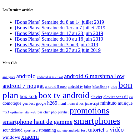
Les Derniers articles
[Bons Plans] Semaine du 8 au 14 juillet 2019
[Bons Plans] Semaine du 1er au 7 juillet 2019
[Bons Plans] Semaine du 17 au 23 juin 2019
[Bons Plans] Semaine du 10 au 16 juin 2019
[Bons Plans] Semaine du 3 au 9 juin 2019
[Bons Plans] Semaine du 27 au 2 juin 2019
Mots Clés
android
android 6 marshmallow
analytics
android 4.4 kitkat
bon
android 7 nougat
android 8 oreo
android tv
blog
bilan
bilanBxnxg
plan
box tv android
box kodi
clavier
clavier sans fil
css
h265
minituto
domotique
html
musique
gearbest
huawei
ios
javascript
google
promotions
mx3
php
playlist
pas cher
optimiser site web
smartphones
smartphone haut de gamme
vidéo
tutoriel
soundcloud
streaming
test
sport
ssd
tv
tablette android
xiaomi
windows