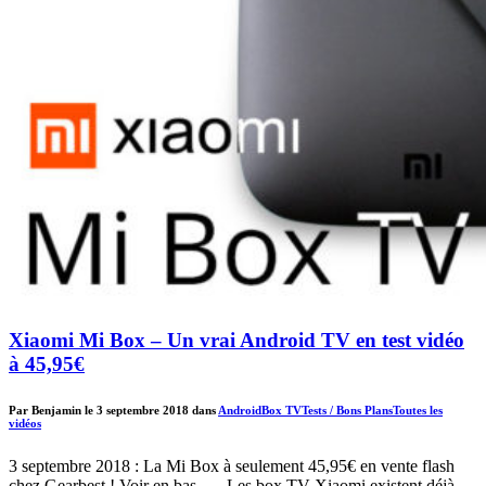
Xiaomi Mi Box – Un vrai Android TV en test vidéo
à 45,95€
Par Benjamin le 3 septembre 2018 dans
Android
Box TV
Tests / Bons Plans
Toutes les
vidéos
3 septembre 2018 : La Mi Box à seulement 45,95€ en vente flash
chez Gearbest ! Voir en bas… Les box TV Xiaomi existent déjà