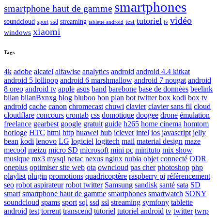
smartphones
smartphone haut de gamme
vidéo
tutoriel
soundcloud
streaming
test
sport
ssd
tv
tablette android
xiaomi
windows
Tags
4k
adobe
alcatel
alfawise
analytics
android
android 4.4 kitkat
android 5 lollipop
android 6 marshmallow
android 7 nougat
android
8 oreo
android tv
apple
asus
band
barebone
base de données
beelink
bilan
bilanBxnxg
blog
bluboo
bon plan
bot twitter
box kodi
box tv
android
cache
canon
chromecast
chuwi
clavier
clavier sans fil
cloud
cloudflare
concours
crontab
css
domotique
doogee
drone
émulation
freelance
gearbest
google
gratuit
guide
h265
home cinema
homtom
horloge
HTC
html
http
huawei
hub
iclever
intel
ios
javascript
jelly
bean
kodi
lenovo
LG
logiciel
logitech
mail
material design
maze
mecool
meizu
micro SD
microsoft
mini pc
minituto
mix show
musique
mx3
mysql
netac
nexus
nginx
nubia
objet connecté
ODR
oneplus
optimiser site web
ota
owncloud
pas cher
photoshop
php
playlist
plugin
promotions
quadricoptère
raspberry pi
référencement
seo
robot aspirateur
robot twitter
Samsung
sandisk
santé
sata
SD
smart
smartphone haut de gamme
smartphones
smartwatch
SONY
soundcloud
spams
sport
sql
ssd
ssl
streaming
symfony
tablette
android
test
torrent
transcend
tutoriel
tutoriel android
tv
twitter
twrp