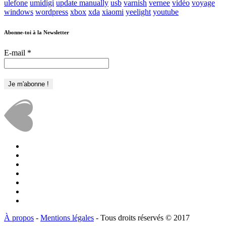
ulefone
umidigi
update manually
usb
varnish
vernee
vidéo
voyage
windows
wordpress
xbox
xda
xiaomi
yeelight
youtube
Abonne-toi à la Newsletter
E-mail
*
À propos
-
Mentions légales
- Tous droits réservés © 2017