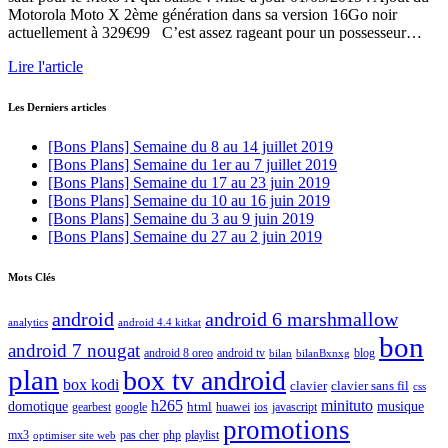
Motorola Moto X 2ème génération dans sa version 16Go noir
actuellement à 329€99 C’est assez rageant pour un possesseur…
Lire l'article
Les Derniers articles
[Bons Plans] Semaine du 8 au 14 juillet 2019
[Bons Plans] Semaine du 1er au 7 juillet 2019
[Bons Plans] Semaine du 17 au 23 juin 2019
[Bons Plans] Semaine du 10 au 16 juin 2019
[Bons Plans] Semaine du 3 au 9 juin 2019
[Bons Plans] Semaine du 27 au 2 juin 2019
Mots Clés
android
android 6 marshmallow
analytics
android 4.4 kitkat
bon
android 7 nougat
android 8 oreo
android tv
blog
bilan
bilanBxnxg
plan
box tv android
box kodi
clavier
clavier sans fil
css
h265
minituto
domotique
html
musique
gearbest
huawei
ios
javascript
google
promotions
mx3
php
playlist
pas cher
optimiser site web