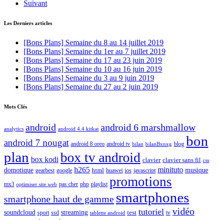
Suivant
Les Derniers articles
[Bons Plans] Semaine du 8 au 14 juillet 2019
[Bons Plans] Semaine du 1er au 7 juillet 2019
[Bons Plans] Semaine du 17 au 23 juin 2019
[Bons Plans] Semaine du 10 au 16 juin 2019
[Bons Plans] Semaine du 3 au 9 juin 2019
[Bons Plans] Semaine du 27 au 2 juin 2019
Mots Clés
android
android 6 marshmallow
analytics
android 4.4 kitkat
bon
android 7 nougat
android 8 oreo
android tv
blog
bilan
bilanBxnxg
plan
box tv android
box kodi
clavier
clavier sans fil
css
h265
minituto
domotique
html
musique
gearbest
huawei
ios
javascript
google
promotions
mx3
php
playlist
pas cher
optimiser site web
smartphones
smartphone haut de gamme
vidéo
tutoriel
soundcloud
streaming
test
sport
ssd
tv
tablette android