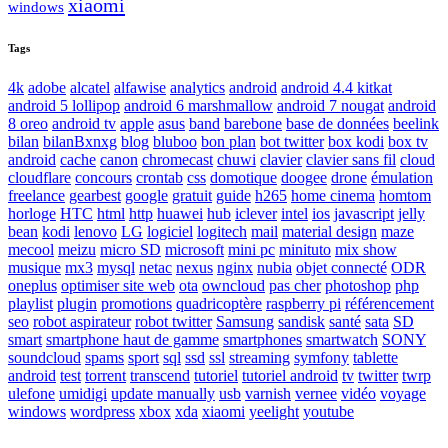
xiaomi
windows
Tags
4k
adobe
alcatel
alfawise
analytics
android
android 4.4 kitkat
android 5 lollipop
android 6 marshmallow
android 7 nougat
android
8 oreo
android tv
apple
asus
band
barebone
base de données
beelink
bilan
bilanBxnxg
blog
bluboo
bon plan
bot twitter
box kodi
box tv
android
cache
canon
chromecast
chuwi
clavier
clavier sans fil
cloud
cloudflare
concours
crontab
css
domotique
doogee
drone
émulation
freelance
gearbest
google
gratuit
guide
h265
home cinema
homtom
horloge
HTC
html
http
huawei
hub
iclever
intel
ios
javascript
jelly
bean
kodi
lenovo
LG
logiciel
logitech
mail
material design
maze
mecool
meizu
micro SD
microsoft
mini pc
minituto
mix show
musique
mx3
mysql
netac
nexus
nginx
nubia
objet connecté
ODR
oneplus
optimiser site web
ota
owncloud
pas cher
photoshop
php
playlist
plugin
promotions
quadricoptère
raspberry pi
référencement
seo
robot aspirateur
robot twitter
Samsung
sandisk
santé
sata
SD
smart
smartphone haut de gamme
smartphones
smartwatch
SONY
soundcloud
spams
sport
sql
ssd
ssl
streaming
symfony
tablette
android
test
torrent
transcend
tutoriel
tutoriel android
tv
twitter
twrp
ulefone
umidigi
update manually
usb
varnish
vernee
vidéo
voyage
windows
wordpress
xbox
xda
xiaomi
yeelight
youtube