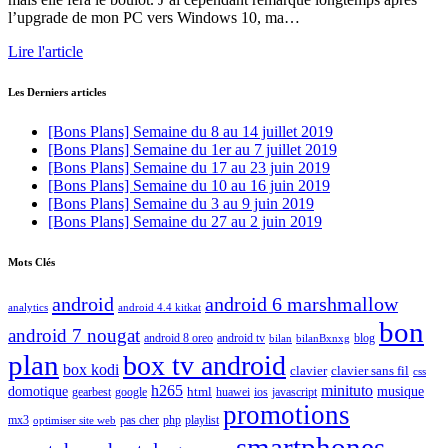
l’upgrade de mon PC vers Windows 10, ma…
Lire l'article
Les Derniers articles
[Bons Plans] Semaine du 8 au 14 juillet 2019
[Bons Plans] Semaine du 1er au 7 juillet 2019
[Bons Plans] Semaine du 17 au 23 juin 2019
[Bons Plans] Semaine du 10 au 16 juin 2019
[Bons Plans] Semaine du 3 au 9 juin 2019
[Bons Plans] Semaine du 27 au 2 juin 2019
Mots Clés
android
android 6 marshmallow
analytics
android 4.4 kitkat
bon
android 7 nougat
android 8 oreo
android tv
blog
bilan
bilanBxnxg
plan
box tv android
box kodi
clavier
clavier sans fil
css
h265
minituto
domotique
html
musique
gearbest
huawei
ios
javascript
google
promotions
mx3
php
playlist
pas cher
optimiser site web
smartphones