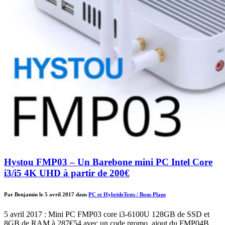
Hystou FMP03 – Un Barebone mini PC Intel Core
i3/i5 4K UHD à partir de 200€
Par Benjamin le 5 avril 2017 dans
PC et Hybride
Tests / Bons Plans
5 avril 2017 : Mini PC FMP03 core i3-6100U 128GB de SSD et
8GB de RAM à 287€54 avec un code promo, ajout du FMP04B