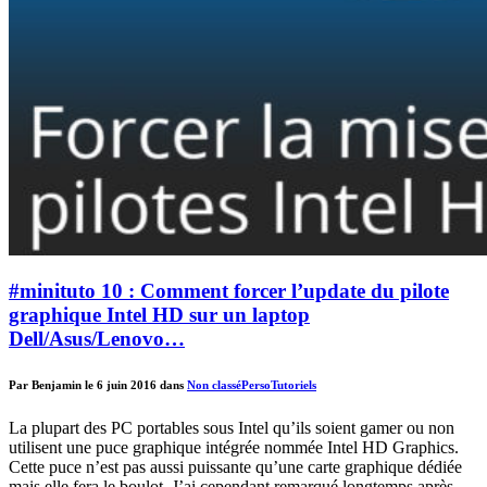
#minituto 10 : Comment forcer l’update du pilote
graphique Intel HD sur un laptop
Dell/Asus/Lenovo…
Par Benjamin le 6 juin 2016 dans
Non classé
Perso
Tutoriels
La plupart des PC portables sous Intel qu’ils soient gamer ou non
utilisent une puce graphique intégrée nommée Intel HD Graphics.
Cette puce n’est pas aussi puissante qu’une carte graphique dédiée
mais elle fera le boulot. J’ai cependant remarqué longtemps après