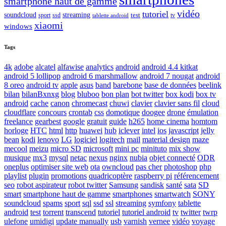
smartphone haut de gamme
vidéo
tutoriel
soundcloud
streaming
test
sport
ssd
tv
tablette android
xiaomi
windows
Tags
4k
adobe
alcatel
alfawise
analytics
android
android 4.4 kitkat
android 5 lollipop
android 6 marshmallow
android 7 nougat
android
8 oreo
android tv
apple
asus
band
barebone
base de données
beelink
bilan
bilanBxnxg
blog
bluboo
bon plan
bot twitter
box kodi
box tv
android
cache
canon
chromecast
chuwi
clavier
clavier sans fil
cloud
cloudflare
concours
crontab
css
domotique
doogee
drone
émulation
freelance
gearbest
google
gratuit
guide
h265
home cinema
homtom
horloge
HTC
html
http
huawei
hub
iclever
intel
ios
javascript
jelly
bean
kodi
lenovo
LG
logiciel
logitech
mail
material design
maze
mecool
meizu
micro SD
microsoft
mini pc
minituto
mix show
musique
mx3
mysql
netac
nexus
nginx
nubia
objet connecté
ODR
oneplus
optimiser site web
ota
owncloud
pas cher
photoshop
php
playlist
plugin
promotions
quadricoptère
raspberry pi
référencement
seo
robot aspirateur
robot twitter
Samsung
sandisk
santé
sata
SD
smart
smartphone haut de gamme
smartphones
smartwatch
SONY
soundcloud
spams
sport
sql
ssd
ssl
streaming
symfony
tablette
android
test
torrent
transcend
tutoriel
tutoriel android
tv
twitter
twrp
ulefone
umidigi
update manually
usb
varnish
vernee
vidéo
voyage