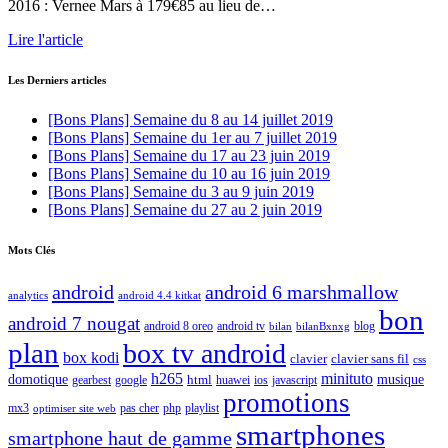
2016 : Vernee Mars à 179€85 au lieu de…
Lire l'article
Les Derniers articles
[Bons Plans] Semaine du 8 au 14 juillet 2019
[Bons Plans] Semaine du 1er au 7 juillet 2019
[Bons Plans] Semaine du 17 au 23 juin 2019
[Bons Plans] Semaine du 10 au 16 juin 2019
[Bons Plans] Semaine du 3 au 9 juin 2019
[Bons Plans] Semaine du 27 au 2 juin 2019
Mots Clés
android
android 6 marshmallow
analytics
android 4.4 kitkat
bon
android 7 nougat
android 8 oreo
android tv
blog
bilan
bilanBxnxg
plan
box tv android
box kodi
clavier
clavier sans fil
css
h265
minituto
domotique
html
musique
gearbest
huawei
ios
javascript
google
promotions
mx3
php
playlist
pas cher
optimiser site web
smartphones
smartphone haut de gamme