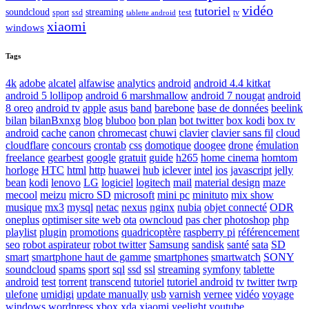
vidéo
tutoriel
soundcloud
streaming
test
sport
ssd
tv
tablette android
xiaomi
windows
Tags
4k
adobe
alcatel
alfawise
analytics
android
android 4.4 kitkat
android 5 lollipop
android 6 marshmallow
android 7 nougat
android
8 oreo
android tv
apple
asus
band
barebone
base de données
beelink
bilan
bilanBxnxg
blog
bluboo
bon plan
bot twitter
box kodi
box tv
android
cache
canon
chromecast
chuwi
clavier
clavier sans fil
cloud
cloudflare
concours
crontab
css
domotique
doogee
drone
émulation
freelance
gearbest
google
gratuit
guide
h265
home cinema
homtom
horloge
HTC
html
http
huawei
hub
iclever
intel
ios
javascript
jelly
bean
kodi
lenovo
LG
logiciel
logitech
mail
material design
maze
mecool
meizu
micro SD
microsoft
mini pc
minituto
mix show
musique
mx3
mysql
netac
nexus
nginx
nubia
objet connecté
ODR
oneplus
optimiser site web
ota
owncloud
pas cher
photoshop
php
playlist
plugin
promotions
quadricoptère
raspberry pi
référencement
seo
robot aspirateur
robot twitter
Samsung
sandisk
santé
sata
SD
smart
smartphone haut de gamme
smartphones
smartwatch
SONY
soundcloud
spams
sport
sql
ssd
ssl
streaming
symfony
tablette
android
test
torrent
transcend
tutoriel
tutoriel android
tv
twitter
twrp
ulefone
umidigi
update manually
usb
varnish
vernee
vidéo
voyage
windows
wordpress
xbox
xda
xiaomi
yeelight
youtube