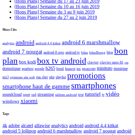
[Bons Plans] Semaine du 17 au 23 juin 2019
[Bons Plans] Semaine du 10 au 16 juin 2019
[Bons Plans] Semaine du 3 au 9 juin 2019
[Bons Plans] Semaine du 27 au 2 juin 2019
Mots Clés
android
android 6 marshmallow
analytics
android 4.4 kitkat
bon
android 7 nougat
android 8 oreo
android tv
blog
bilan
bilanBxnxg
plan
box tv android
box kodi
clavier
clavier sans fil
css
h265
minituto
domotique
html
musique
gearbest
huawei
ios
javascript
google
promotions
mx3
php
playlist
pas cher
optimiser site web
smartphones
smartphone haut de gamme
vidéo
tutoriel
soundcloud
streaming
test
sport
ssd
tv
tablette android
xiaomi
windows
Tags
4k
adobe
alcatel
alfawise
analytics
android
android 4.4 kitkat
android 5 lollipop
android 6 marshmallow
android 7 nougat
android