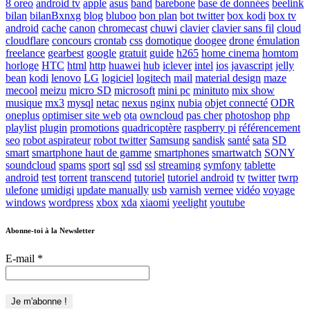
8 oreo
android tv
apple
asus
band
barebone
base de données
beelink
bilan
bilanBxnxg
blog
bluboo
bon plan
bot twitter
box kodi
box tv
android
cache
canon
chromecast
chuwi
clavier
clavier sans fil
cloud
cloudflare
concours
crontab
css
domotique
doogee
drone
émulation
freelance
gearbest
google
gratuit
guide
h265
home cinema
homtom
horloge
HTC
html
http
huawei
hub
iclever
intel
ios
javascript
jelly
bean
kodi
lenovo
LG
logiciel
logitech
mail
material design
maze
mecool
meizu
micro SD
microsoft
mini pc
minituto
mix show
musique
mx3
mysql
netac
nexus
nginx
nubia
objet connecté
ODR
oneplus
optimiser site web
ota
owncloud
pas cher
photoshop
php
playlist
plugin
promotions
quadricoptère
raspberry pi
référencement
seo
robot aspirateur
robot twitter
Samsung
sandisk
santé
sata
SD
smart
smartphone haut de gamme
smartphones
smartwatch
SONY
soundcloud
spams
sport
sql
ssd
ssl
streaming
symfony
tablette
android
test
torrent
transcend
tutoriel
tutoriel android
tv
twitter
twrp
ulefone
umidigi
update manually
usb
varnish
vernee
vidéo
voyage
windows
wordpress
xbox
xda
xiaomi
yeelight
youtube
Abonne-toi à la Newsletter
E-mail
*