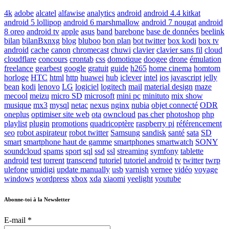
4k
adobe
alcatel
alfawise
analytics
android
android 4.4 kitkat
android 5 lollipop
android 6 marshmallow
android 7 nougat
android
8 oreo
android tv
apple
asus
band
barebone
base de données
beelink
bilan
bilanBxnxg
blog
bluboo
bon plan
bot twitter
box kodi
box tv
android
cache
canon
chromecast
chuwi
clavier
clavier sans fil
cloud
cloudflare
concours
crontab
css
domotique
doogee
drone
émulation
freelance
gearbest
google
gratuit
guide
h265
home cinema
homtom
horloge
HTC
html
http
huawei
hub
iclever
intel
ios
javascript
jelly
bean
kodi
lenovo
LG
logiciel
logitech
mail
material design
maze
mecool
meizu
micro SD
microsoft
mini pc
minituto
mix show
musique
mx3
mysql
netac
nexus
nginx
nubia
objet connecté
ODR
oneplus
optimiser site web
ota
owncloud
pas cher
photoshop
php
playlist
plugin
promotions
quadricoptère
raspberry pi
référencement
seo
robot aspirateur
robot twitter
Samsung
sandisk
santé
sata
SD
smart
smartphone haut de gamme
smartphones
smartwatch
SONY
soundcloud
spams
sport
sql
ssd
ssl
streaming
symfony
tablette
android
test
torrent
transcend
tutoriel
tutoriel android
tv
twitter
twrp
ulefone
umidigi
update manually
usb
varnish
vernee
vidéo
voyage
windows
wordpress
xbox
xda
xiaomi
yeelight
youtube
Abonne-toi à la Newsletter
E-mail
*