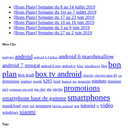
[Bons Plans] Semaine du 8 au 14 juillet 2019
[Bons Plans] Semaine du 1er au 7 juillet 2019
[Bons Plans] Semaine du 17 au 23 juin 2019
[Bons Plans] Semaine du 10 au 16 juin 2019
[Bons Plans] Semaine du 3 au 9 juin 2019
[Bons Plans] Semaine du 27 au 2 juin 2019
Mots Clés
android
android 6 marshmallow
analytics
android 4.4 kitkat
bon
android 7 nougat
android 8 oreo
android tv
blog
bilan
bilanBxnxg
plan
box tv android
box kodi
clavier
clavier sans fil
css
h265
minituto
domotique
html
musique
gearbest
huawei
ios
javascript
google
promotions
mx3
php
playlist
pas cher
optimiser site web
smartphones
smartphone haut de gamme
vidéo
tutoriel
soundcloud
streaming
test
sport
ssd
tv
tablette android
xiaomi
windows
Tags