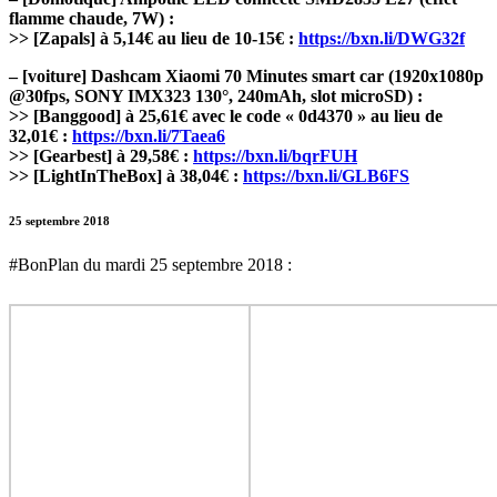
flamme chaude, 7W) :
>> [Zapals] à 5,14€ au lieu de 10-15€ :
https://bxn.li/DWG32f
– [voiture] Dashcam Xiaomi 70 Minutes smart car (1920x1080p
@30fps, SONY IMX323 130°, 240mAh, slot microSD) :
>> [Banggood] à 25,61€ avec le code « 0d4370 » au lieu de
32,01€ :
https://bxn.li/7Taea6
>> [Gearbest] à 29,58€ :
https://bxn.li/bqrFUH
>> [LightInTheBox] à 38,04€ :
https://bxn.li/GLB6FS
25 septembre 2018
#BonPlan du mardi 25 septembre 2018 :