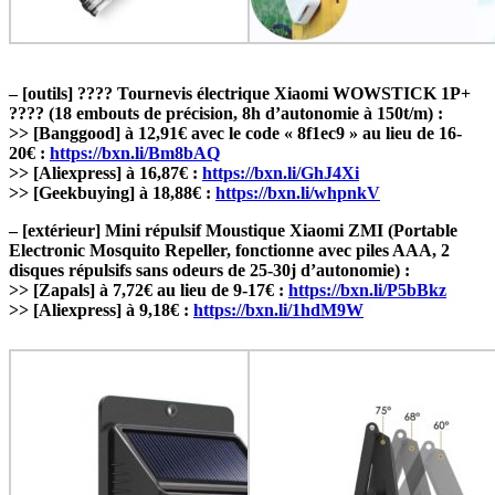
– [outils] ???? Tournevis électrique Xiaomi WOWSTICK 1P+
???? (18 embouts de précision, 8h d’autonomie à 150t/m) :
>> [Banggood] à 12,91€ avec le code « 8f1ec9 » au lieu de 16-
20€ :
https://bxn.li/Bm8bAQ
>> [Aliexpress] à 16,87€ :
https://bxn.li/GhJ4Xi
>> [Geekbuying] à 18,88€ :
https://bxn.li/whpnkV
– [extérieur] Mini répulsif Moustique Xiaomi ZMI (Portable
Electronic Mosquito Repeller, fonctionne avec piles AAA, 2
disques répulsifs sans odeurs de 25-30j d’autonomie) :
>> [Zapals] à 7,72€ au lieu de 9-17€ :
https://bxn.li/P5bBkz
>> [Aliexpress] à 9,18€ :
https://bxn.li/1hdM9W