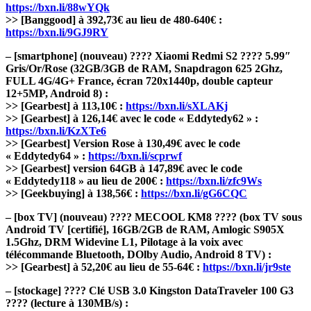
https://bxn.li/88wYQk
>> [Banggood] à 392,73€ au lieu de 480-640€ :
https://bxn.li/9GJ9RY
– [smartphone] (nouveau) ???? Xiaomi Redmi S2 ???? 5.99″
Gris/Or/Rose (32GB/3GB de RAM, Snapdragon 625 2Ghz,
FULL 4G/4G+ France, écran 720x1440p, double capteur
12+5MP, Android 8) :
>> [Gearbest] à 113,10€ :
https://bxn.li/sXLAKj
>> [Gearbest] à 126,14€ avec le code « Eddytedy62 » :
https://bxn.li/KzXTe6
>> [Gearbest] Version Rose à 130,49€ avec le code
« Eddytedy64 » :
https://bxn.li/scprwf
>> [Gearbest] version 64GB à 147,89€ avec le code
« Eddytedy118 » au lieu de 200€ :
https://bxn.li/zfc9Ws
>> [Geekbuying] à 138,56€ :
https://bxn.li/gG6CQC
– [box TV] (nouveau) ???? MECOOL KM8 ???? (box TV sous
Android TV [certifié], 16GB/2GB de RAM, Amlogic S905X
1.5Ghz, DRM Widevine L1, Pilotage à la voix avec
télécommande Bluetooth, DOlby Audio, Android 8 TV) :
>> [Gearbest] à 52,20€ au lieu de 55-64€ :
https://bxn.li/jr9ste
– [stockage] ???? Clé USB 3.0 Kingston DataTraveler 100 G3
???? (lecture à 130MB/s) :