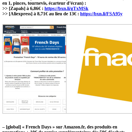
en 1, pinces, tournevis, écarteur d’écran) :
>> [Zapals] à 6,86€ :
https://bxn.li/gTxMSk
>> [Aliexpress] à 8,71€ au lieu de 13€ :
https://bxn.li/FSA95y
– [global] « French Days » sur Amazon.fr, des produits en