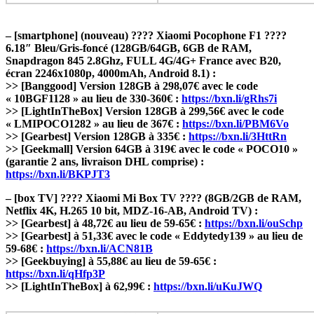
– [smartphone] (nouveau) ???? Xiaomi Pocophone F1 ????
6.18″ Bleu/Gris-foncé (128GB/64GB, 6GB de RAM,
Snapdragon 845 2.8Ghz, FULL 4G/4G+ France avec B20,
écran 2246x1080p, 4000mAh, Android 8.1) :
>> [Banggood] Version 128GB à 298,07€ avec le code
« 10BGF1128 » au lieu de 330-360€ :
https://bxn.li/gRhs7i
>> [LightInTheBox] Version 128GB à 299,56€ avec le code
« LMIPOCO1282 » au lieu de 367€ :
https://bxn.li/PBM6Vo
>> [Gearbest] Version 128GB à 335€ :
https://bxn.li/3HttRn
>> [Geekmall] Version 64GB à 319€ avec le code « POCO10 »
(garantie 2 ans, livraison DHL comprise) :
https://bxn.li/BKPJT3
– [box TV] ???? Xiaomi Mi Box TV ???? (8GB/2GB de RAM,
Netflix 4K, H.265 10 bit, MDZ-16-AB, Android TV) :
>> [Gearbest] à 48,72€ au lieu de 59-65€ :
https://bxn.li/ouSchp
>> [Gearbest] à 51,33€ avec le code « Eddytedy139 » au lieu de
59-68€ :
https://bxn.li/ACN81B
>> [Geekbuying] à 55,88€ au lieu de 59-65€ :
https://bxn.li/qHfp3P
>> [LightInTheBox] à 62,99€ :
https://bxn.li/uKuJWQ