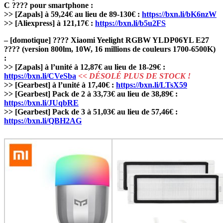
C ???? pour smartphone :
>> [Zapals] à 59,24€ au lieu de 89-130€ :
https://bxn.li/bK6nzW
>> [Aliexpress] à 121,17€ :
https://bxn.li/b5u2FS
– [domotique] ???? Xiaomi Yeelight RGBW YLDP06YL E27
???? (version 800lm, 10W, 16 millions de couleurs 1700-6500K)
:
>> [Zapals] à l’unité à 12,87€ au lieu de 18-29€ :
https://bxn.li/CVeSba
<< DÉSOLÉ PLUS DE STOCK !
>> [Gearbest] à l’unité à 17,40€ :
https://bxn.li/LTsX59
>> [Gearbest] Pack de 2 à 33,73€ au lieu de 38,89€ :
https://bxn.li/JUqbRE
>> [Gearbest] Pack de 3 à 51,03€ au lieu de 57,46€ :
https://bxn.li/QBH2AG