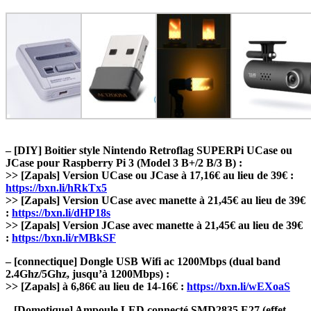
– [DIY] Boitier style Nintendo Retroflag SUPERPi UCase ou
JCase pour Raspberry Pi 3 (Model 3 B+/2 B/3 B) :
>> [Zapals] Version UCase ou JCase à 17,16€ au lieu de 39€ :
https://bxn.li/hRkTx5
>> [Zapals] Version UCase avec manette à 21,45€ au lieu de 39€
:
https://bxn.li/dHP18s
>> [Zapals] Version JCase avec manette à 21,45€ au lieu de 39€
:
https://bxn.li/rMBkSF
– [connectique] Dongle USB Wifi ac 1200Mbps (dual band
2.4Ghz/5Ghz, jusqu’à 1200Mbps) :
>> [Zapals] à 6,86€ au lieu de 14-16€ :
https://bxn.li/wEXoaS
– [Domotique] Ampoule LED connecté SMD2835 E27 (effet