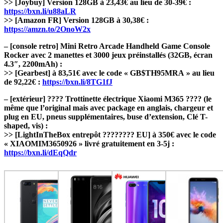
>> [Joybuy] Version 128GB à 23,43€ au lieu de 30-39€ :
https://bxn.li/u88aLR
>> [Amazon FR] Version 128GB à 30,38€ :
https://amzn.to/2OnoW2x
– [console retro] Mini Retro Arcade Handheld Game Console
Rocker avec 2 manettes et 3000 jeux préinstallés (32GB, écran
4.3″, 2200mAh) :
>> [Gearbest] à 83,51€ avec le code « GB$TH95MRA » au lieu
de 92,22€ :
https://bxn.li/8TG1fJ
– [extérieur] ???? Trottinette électrique Xiaomi M365 ???? (le
même que l’original mais avec package en anglais, chargeur et
plug en EU, pneus supplémentaires, buse d’extension, Clé T-
shaped, vis) :
>> [LightInTheBox entrepôt ???????? EU] à 350€ avec le code
« XIAOMIM3650926 » livré gratuitement en 3-5j :
https://bxn.li/dEqQdr