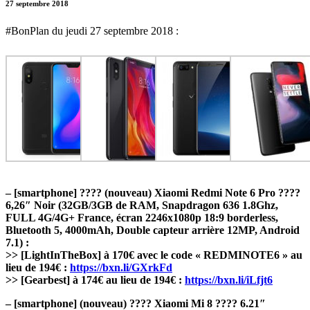
27 septembre 2018
#BonPlan du jeudi 27 septembre 2018 :
– [smartphone] ???? (nouveau) Xiaomi Redmi Note 6 Pro ????
6,26″ Noir (32GB/3GB de RAM, Snapdragon 636 1.8Ghz,
FULL 4G/4G+ France, écran 2246x1080p 18:9 borderless,
Bluetooth 5, 4000mAh, Double capteur arrière 12MP, Android
7.1) :
>> [LightInTheBox] à 170€ avec le code « REDMINOTE6 » au
lieu de 194€ :
https://bxn.li/GXrkFd
>> [Gearbest] à 174€ au lieu de 194€ :
https://bxn.li/iLfjt6
– [smartphone] (nouveau) ???? Xiaomi Mi 8 ???? 6.21″