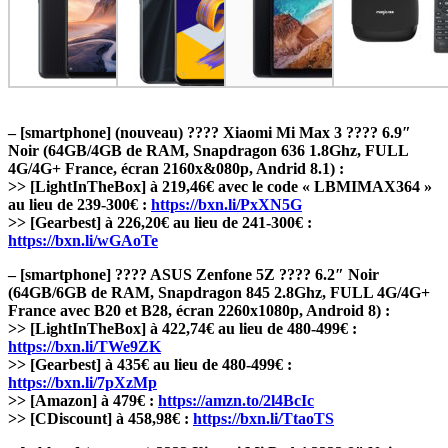
– [smartphone] (nouveau) ???? Xiaomi Mi Max 3 ???? 6.9″
Noir (64GB/4GB de RAM, Snapdragon 636 1.8Ghz, FULL
4G/4G+ France, écran 2160x&080p, Andrid 8.1) :
>> [LightInTheBox] à 219,46€ avec le code « LBMIMAX364 »
au lieu de 239-300€ :
https://bxn.li/PxXN5G
>> [Gearbest] à 226,20€ au lieu de 241-300€ :
https://bxn.li/wGAoTe
– [smartphone] ???? ASUS Zenfone 5Z ???? 6.2″ Noir
(64GB/6GB de RAM, Snapdragon 845 2.8Ghz, FULL 4G/4G+
France avec B20 et B28, écran 2260x1080p, Android 8) :
>> [LightInTheBox] à 422,74€ au lieu de 480-499€ :
https://bxn.li/TWe9ZK
>> [Gearbest] à 435€ au lieu de 480-499€ :
https://bxn.li/7pXzMp
>> [Amazon] à 479€ :
https://amzn.to/2l4BcIc
>> [CDiscount] à 458,98€ :
https://bxn.li/TtaoTS