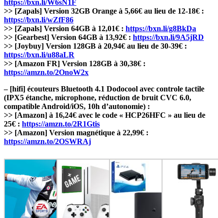
https://bxn.li/W6sN1F
>> [Zapals] Version 32GB Orange à 5,66€ au lieu de 12-18€ :
https://bxn.li/wZfF86
>> [Zapals] Version 64GB à 12,01€ :
https://bxn.li/g8BkDa
>> [Gearbest] Version 64GB à 13,92€ :
https://bxn.li/9A5jRD
>> [Joybuy] Version 128GB à 20,94€ au lieu de 30-39€ :
https://bxn.li/u88aLR
>> [Amazon FR] Version 128GB à 30,38€ :
https://amzn.to/2OnoW2x
– [hifi] écouteurs Bluetooth 4.1 Dodocool avec controle tactile
(IPX5 étanche, microphone, réduction de bruit CVC 6.0,
compatible Android/iOS, 10h d’autonomie) :
>> [Amazon] à 16,24€ avec le code « HCP26HFC » au lieu de
25€ :
https://amzn.to/2R1Gtis
>> [Amazon] Version magnétique à 22,99€ :
https://amzn.to/2OSWRAj