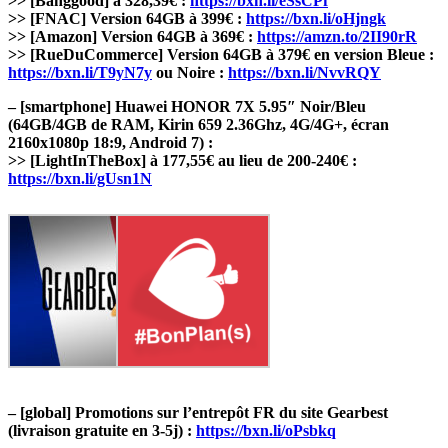
>> [Banggood] à 328,39€ :
https://bxn.li/eSsCPf
>> [FNAC] Version 64GB à 399€ :
https://bxn.li/oHjngk
>> [Amazon] Version 64GB à 369€ :
https://amzn.to/2II90rR
>> [RueDuCommerce] Version 64GB à 379€ en version Bleue :
https://bxn.li/T9yN7y
ou Noire :
https://bxn.li/NvvRQY
– [smartphone] Huawei HONOR 7X 5.95″ Noir/Bleu
(64GB/4GB de RAM, Kirin 659 2.36Ghz, 4G/4G+, écran
2160x1080p 18:9, Android 7) :
>> [LightInTheBox] à 177,55€ au lieu de 200-240€ :
https://bxn.li/gUsn1N
– [global] Promotions sur l’entrepôt FR du site Gearbest
(livraison gratuite en 3-5j) :
https://bxn.li/oPsbkq