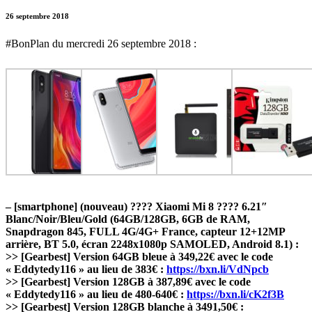
26 septembre 2018
#BonPlan du mercredi 26 septembre 2018 :
– [smartphone] (nouveau) ???? Xiaomi Mi 8 ???? 6.21″
Blanc/Noir/Bleu/Gold (64GB/128GB, 6GB de RAM,
Snapdragon 845, FULL 4G/4G+ France, capteur 12+12MP
arrière, BT 5.0, écran 2248x1080p SAMOLED, Android 8.1) :
>> [Gearbest] Version 64GB bleue à 349,22€ avec le code
« Eddytedy116 » au lieu de 383€ :
https://bxn.li/VdNpcb
>> [Gearbest] Version 128GB à 387,89€ avec le code
« Eddytedy116 » au lieu de 480-640€ :
https://bxn.li/cK2f3B
>> [Gearbest] Version 128GB blanche à 3491,50€ :