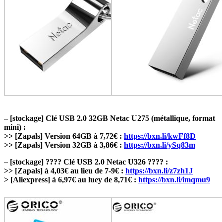
– [stockage] Clé USB 2.0 32GB Netac U275 (métallique, format
mini) :
>> [Zapals] Version 64GB à 7,72€ :
https://bxn.li/kwFf8D
>> [Zapals] Version 32GB à 3,86€ :
https://bxn.li/ySq83m
– [stockage] ???? Clé USB 2.0 Netac U326 ???? :
>> [Zapals] à 4,03€ au lieu de 7-9€ :
https://bxn.li/z7zh1J
> [Aliexpress] à 6,97€ au luey de 8,71€ :
https://bxn.li/imqmu9