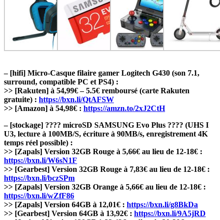
– [hifi] Micro-Casque filaire gamer Logitech G430 (son 7.1,
surround, compatible PC et PS4) :
>> [Rakuten] à 54,99€ – 5.5€ remboursé (carte Rakuten
gratuite) :
https://bxn.li/QtAFSW
>> [Amazon] à 54,98€ :
https://amzn.to/2xJ2CtH
– [stockage] ???? microSD SAMSUNG Evo Plus ???? (UHS I
U3, lecture à 100MB/S, écriture à 90MB/s, enregistrement 4K
temps réel possible) :
>> [Zapals] Version 32GB Rouge à 5,66€ au lieu de 12-18€ :
https://bxn.li/W6sN1F
>> [Gearbest] Version 32GB Rouge à 7,83€ au lieu de 12-18€ :
https://bxn.li/bczSPm
>> [Zapals] Version 32GB Orange à 5,66€ au lieu de 12-18€ :
https://bxn.li/wZfF86
>> [Zapals] Version 64GB à 12,01€ :
https://bxn.li/g8BkDa
>> [Gearbest] Version 64GB à 13,92€ :
https://bxn.li/9A5jRD