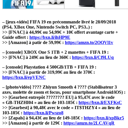
– [jeux-vidéo] FIFA 19 en précommande livré le 28/09/2018
(PS4, XBox One, Nintendo Switch PC, PS3..) :
>> [FNAC] à 44,99€ ou 54,99€ + 10€ offert avantage carte +
Guide offert :
https://bxn.li/ihHP9E
>> [Amazon] à patir de 59,99€ :
https://amzn.to/2OQVl1v
– [console] XBOX One S 1TB + 2 manettes + FIFA 19 :
>> [FNAC] à 249€ au lieu de 360€ :
https://bxn.li/Cf9LUq
– [console] Playstation 4 500GB/1TB + FIFA 19 :
>> [FNAC] à partir de 319,99€ au lieu de 370€ :
https://bxn.li/epVENC
– [photo/vidéo] ???? Zhiyun Smooth 4 ???? (Stabilisateur 3
axes, molette de zoom et focus, pour smartphone Android/iOS) :
>> [Gearbest entrepôt ???????? EU] à 95,47€ avec le code
« GB-THZHI04 » au lieu de 103-185€ :
https://bxn.li/EXFKsC
>> [Gearbest] à 90,48€ avec le code « IT$THZY4 » au lieu de
103-185€ :
https://bxn.li/Pwszo8
>> [Zapals] à 94,43€ au lieu de 149-185€ :
https://bxn.li/xpBkr5
>> [Amazon] à partir de 129€ :
https://amzn.to/2LCAVqR