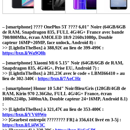
– [smartphone] ???? OnePlus 5T ???? 6,01″ Noire (64GB/6GB
de RAM, Snapdragon 835, FULL 4G/4G+ France avec bande
700/800Mhz, écran AMOLED 18:9 2160x1080p, Double
capteur 16MP+20MP, face unlock, Android 8) :
>> [LightInTheBox] à 388,92€ au lieu de 399-499€ :
https://bxn.li/Wa9Q8h
– [smartphone] Xiaomi Mi 6 5.15″ Noir (64GB/6GB de RAM,
Snapdragon 835, 4G/4G+, Prise EU, Android 7) :
>> [LightInTheBox] à 281,23€ avec le code « LBMI66410 » au
lieu de 302-340€ :
https://bxn.li/7AoCHz
– [smartphone] Honor 10 5.84″ Noir/Bleu/Gris (128GB/4GB de
RAM, Kirin 970 2.36Ghz, FULL 4G/4G+ France, écran
1080x2240p, 3400mAh, Double capteur 24+16MP, Android 8.1)
:
>> [LightInTheBox] à 321,47€ au lieu de 353-400€ :
https://bxn.li/VV69Wo
>> [Gearbest entrepôt ???????? FR] à 356,61€ livré en 3-5j :
https://bxn.li/Li4W3C