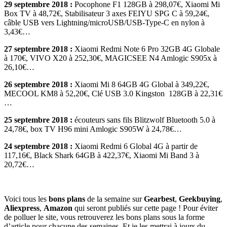
29 septembre 2018 :
Pocophone F1 128GB à 298,07€, Xiaomi Mi
Box TV à 48,72€, Stabilisateur 3 axes FEIYU SPG C à 59,24€,
câble USB vers Lightning/microUSB/USB-Type-C en nylon à
3,43€…
27 septembre 2018 :
Xiaomi Redmi Note 6 Pro 32GB 4G Globale
à 170€, VIVO X20 à 252,30€, MAGICSEE N4 Amlogic S905x à
26,10€…
26 septembre 2018 :
Xiaomi Mi 8 64GB 4G Global à 349,22€,
MECOOL KM8 à 52,20€, Clé USB 3.0 Kingston 128GB à 22,31€
…
25 septembre 2018 :
écouteurs sans fils Blitzwolf Bluetooth 5.0 à
24,78€, box TV H96 mini Amlogic S905W à 24,78€…
24 septembre 2018 :
Xiaomi Redmi 6 Global 4G à partir de
117,16€, Black Shark 64GB à 422,37€, Xiaomi Mi Band 3 à
20,72€…
Voici tous les
bons plans
de la semaine sur
Gearbest
,
Geekbuying
,
Aliexpress
,
Amazon
qui seront publiés sur cette page ! Pour éviter
de polluer le site, vous retrouverez les bons plans sous la forme
d’article pour chacune des semaines. Et je les mettrai à jours du