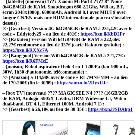
– [tablette] (nouveau) ???? Xiaomi Mi Pad 4 ???? 8″ Noire
(64GB/4GB de RAM, Snapdragon 660 2.2Ghz, Wifi ac, BT,
écran 2048x1080p, 6000mAh, Android 8.1 avec MIUI 9 avec
langue CN/EN mais une ROM internationale pourra s’installer
dessus) :
>> [Gearbest] Version 4G 64GB/4GB de RAM à 231,42€ avec le
code « Eddytedy25 » au lieu de 401€ :
https://bxn.li/KbD2Fr
>> [Rakuten] Version Wifi 64GB/4GB de RAM à 222,66€ –
22,27€ remboursé au lieu de 337€ (carte Rakuten gratuite) :
https://bxn.li/RXXc7A
>> [Banggood] Version Wifi 64GB/4GB de RAM à 221,77€ :
https://bxn.li/R6FMcE
– [maison] Robot aspirateur Deik 3 en 1 1200Pa (bac 900 mL,
30W, 1h30 d’autonomie, télécommande) :
>> [Amazon] à 114,98€ avec le code « RL7MNEMM » au lieu
de 170-200€ (fin le 30/09) :
https://amzn.to/2DyxUJe
– [box TV] (nouveau) ???? MAGICSEE N4 ???? (16GB/2GB
de RAM, Amlogic S905X 1.5Ghz, DRM Widevine L1, Wifi n
dual-band, BT 4.1, Ethernet 100M, Android 7.1) :
>> [Gearbest] à 26,10€ au lieu de 30-35€ :
https://bxn.li/SDAkp1