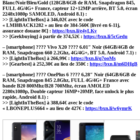
Blanc/Noir/Bleu/Gold (128GB/6GB de RAM, Snapdragon 845,
FULL 4G/4G+ France, capteur 12+12MP arrière, BT 5.0, écran
2248x1080p SAMOLED, Android 8.1) :
>> [LightInTheBox] à 346,02€ avec le code
« LMI8BACK1282 » au lieu de 384-560€ [livré en 6-11j,
assurance douane 8€] :
https://bxn.li/e4yLKv
>> [Geekbuying] à partir de 374,52€ :
https://bxn.li/5cGedu
– [smartphone] ???? Vivo X20 ???? 6.01″ Noir (64GB/4GB de
RAM, Snapdragon 660 2.2Ghz, 4G/4G+, BT 5.0, Android 7.1) :
>> [LightInTheBox] à 266,99€ :
https://bxn.li/q7ooMs
>> [Gearbest] à 252,30€ au lieu de 350€ :
https://bxn.li/m6DHgB
– [smartphone] ???? OnePlus 6 ???? 6,28″ Noir (64GB/6GB de
RAM, Snapdragon 845 2.8Ghz, FULL 4G/4G+ France avec
bande B20 800Mhz/B28 700Mhz, écran AMOLED
2280x1080p, Double capteur 16MP+20MP, face unlock le plus
rapide, Android 8.1) :
>> [LightInTheBox] à 388,64€ avec le code
« LBONEPLUS664 » au lieu de 427€ :
https://bxn.li/w6ymrK