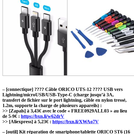
– [connectique] ???? Câble ORICO UTS-12 ???? USB vers
Lightning/microUSB/USB-Type-C (charge jusqu’à 3A,
transfert de fichier sur le port lightning, câble en nylon tressé,
1.2m, supporte la charge de plusieurs appareils) :
>> [Zapals] à 3,43€ avec le code « FREE0929ALL03 » au lieu
de 5-9€ :
https://bxn.li/w62drV
>> [Aliexpress] à 5,23€ :
https://bxn.li/XWAo7V
– [outil] Kit réparation de smartphone/tablette ORICO ST6 (16