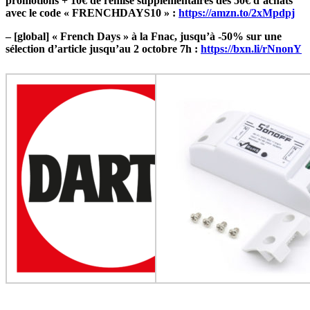
promotions + 10€ de remise supplémentaires dès 50€ d’achats
avec le code « FRENCHDAYS10 » :
https://amzn.to/2xMpdpj
– [global] « French Days » à la Fnac, jusqu’à -50% sur une
sélection d’article jusqu’au 2 octobre 7h :
https://bxn.li/rNnonY