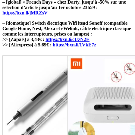
– [global] « French Days » chez Darty, jusqu’à -50% sur une
sélection d’article jusqu’au 1er octobre 23h59 :
https://bxn.li/jMRZsV
– [domotique] Switch électrique Wifi itead Sonoff (compatible
Google Home, Nest, Alexa et eWelink, câble électrique classique
comme les interrupteurs, prises ou lampes) :
>> [Zapals] à 3,43€ :
https://bxn.li/cUzN2E
>> [Aliexpress] à 5,69€ :
https://bxn.li/1VkE7z