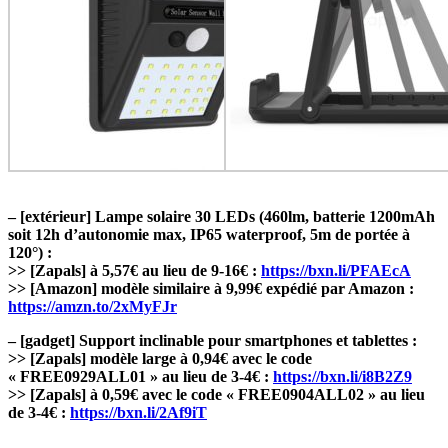
– [extérieur] Lampe solaire 30 LEDs (460lm, batterie 1200mAh
soit 12h d’autonomie max, IP65 waterproof, 5m de portée à
120°) :
>> [Zapals] à 5,57€ au lieu de 9-16€ :
https://bxn.li/PFAEcA
>> [Amazon] modèle similaire à 9,99€ expédié par Amazon :
https://amzn.to/2xMyFJr
– [gadget] Support inclinable pour smartphones et tablettes :
>> [Zapals] modèle large à 0,94€ avec le code
« FREE0929ALL01 » au lieu de 3-4€ :
https://bxn.li/i8B2Z9
>> [Zapals] à 0,59€ avec le code « FREE0904ALL02 » au lieu
de 3-4€ :
https://bxn.li/2Af9iT