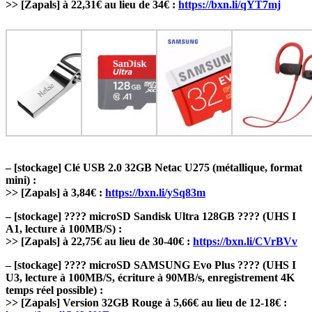
>> [Zapals] à 22,31€ au lieu de 34€ :
https://bxn.li/qYT7mj
– [stockage] Clé USB 2.0 32GB Netac U275 (métallique, format
mini) :
>> [Zapals] à 3,84€ :
https://bxn.li/ySq83m
– [stockage] ???? microSD Sandisk Ultra 128GB ???? (UHS I
A1, lecture à 100MB/S) :
>> [Zapals] à 22,75€ au lieu de 30-40€ :
https://bxn.li/CVrBVv
– [stockage] ???? microSD SAMSUNG Evo Plus ???? (UHS I
U3, lecture à 100MB/S, écriture à 90MB/s, enregistrement 4K
temps réel possible) :
>> [Zapals] Version 32GB Rouge à 5,66€ au lieu de 12-18€ :