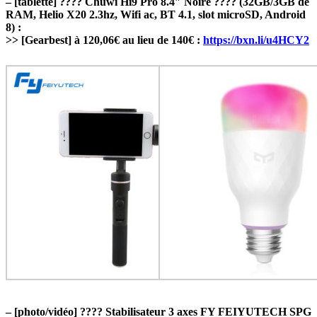
– [tablette] ???? Chuwi Hi9 Pro 8.4″ Noire ???? (32GB/3GB de
RAM, Helio X20 2.3hz, Wifi ac, BT 4.1, slot microSD, Android
8) :
>> [Gearbest] à 120,06€ au lieu de 140€ :
https://bxn.li/u4HCY2
– [photo/vidéo] ???? Stabilisateur 3 axes FY FEIYUTECH SPG