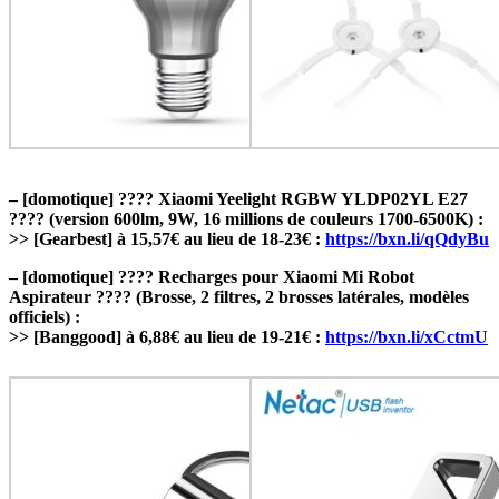
– [domotique] ???? Xiaomi Yeelight RGBW YLDP02YL E27
???? (version 600lm, 9W, 16 millions de couleurs 1700-6500K) :
>> [Gearbest] à 15,57€ au lieu de 18-23€ :
https://bxn.li/qQdyBu
– [domotique] ???? Recharges pour Xiaomi Mi Robot
Aspirateur ???? (Brosse, 2 filtres, 2 brosses latérales, modèles
officiels) :
>> [Banggood] à 6,88€ au lieu de 19-21€ :
https://bxn.li/xCctmU