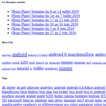
Les Derniers articles
[Bons Plans] Semaine du 8 au 14 juillet 2019
[Bons Plans] Semaine du 1er au 7 juillet 2019
[Bons Plans] Semaine du 17 au 23 juin 2019
[Bons Plans] Semaine du 10 au 16 juin 2019
[Bons Plans] Semaine du 3 au 9 juin 2019
[Bons Plans] Semaine du 27 au 2 juin 2019
Mots Clés
android
android 6 marshmallow
andro
analytics
android 4.4 kitkat
h265
minituto
html
musique
gearbest
huawei
ios
javascript
mx3
google
optimiser si
vidéo
xiaomi
tutoriel
windows
test
tv
android
Tags
4k
adobe
alcatel
alfawise
analytics
android
android 4.4 kitkat
android 
bilanBxnxg
blog
bluboo
bon plan
bot twitter
box kodi
box tv android
gearbest
google
gratuit
guide
h265
home cinema
homtom
horloge
HT
SD
microsoft
mini pc
minituto
mix show
musique
mx3
mysql
netac
n
quadricoptère
raspberry pi
référencement seo
robot aspirateur
robot tw