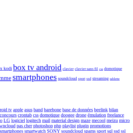
box tv android
x kodi
domotique
clavier
clavier sans fil
css
smartphones
gamme
soundcloud
streaming
sport
ssd
tablette
roid tv
apple
asus
band
barebone
base de données
beelink
bilan
concours
crontab
css
domotique
doogee
drone
émulation
freelance
vo
LG
logiciel
logitech
mail
material design
maze
mecool
meizu
micro
wncloud
pas cher
photoshop
php
playlist
plugin
promotions
smartphones
smartwatch
SONY
soundcloud
spams
sport
sql
ssd
ssl