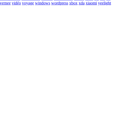
vernee
vidéo
voyage
windows
wordpress
xbox
xda
xiaomi
yeelight