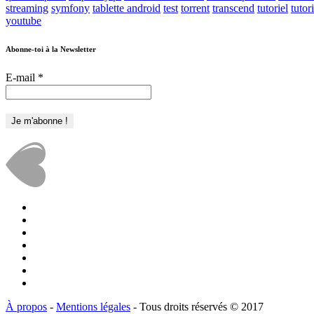
streaming
symfony
tablette android
test
torrent
transcend
tutoriel
tutor
youtube
Abonne-toi à la Newsletter
E-mail
*
À propos
-
Mentions légales
- Tous droits réservés © 2017