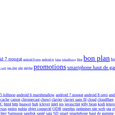
bon plan
id 7 nougat
bo
android 8 oreo
android tv
blog
bilan
bilanBxnxg
promotions
smartphone haut de 
php
playlist
pas cher
te web
5 lollipop
android 6 marshmallow
android 7 nougat
android 8 oreo
and
cache
canon
chromecast
chuwi
clavier
clavier sans fil
cloud
cloudflare
C
html
http
huawei
hub
iclever
intel
ios
javascript
jelly bean
kodi
leno
exus
nginx
nubia
objet connecté
ODR
oneplus
optimiser site web
ota
o
itter
Samsung
sandisk
santé
sata
SD
smart
smartphone haut de gamme