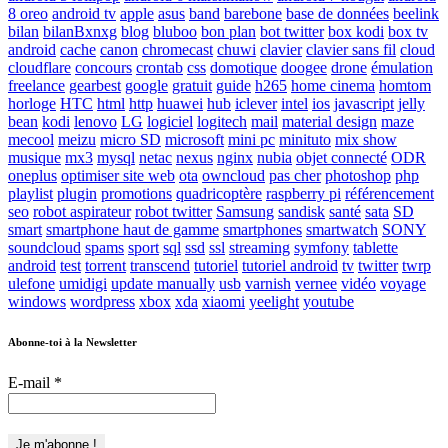
8 oreo
android tv
apple
asus
band
barebone
base de données
beelink
bilan
bilanBxnxg
blog
bluboo
bon plan
bot twitter
box kodi
box tv
android
cache
canon
chromecast
chuwi
clavier
clavier sans fil
cloud
cloudflare
concours
crontab
css
domotique
doogee
drone
émulation
freelance
gearbest
google
gratuit
guide
h265
home cinema
homtom
horloge
HTC
html
http
huawei
hub
iclever
intel
ios
javascript
jelly
bean
kodi
lenovo
LG
logiciel
logitech
mail
material design
maze
mecool
meizu
micro SD
microsoft
mini pc
minituto
mix show
musique
mx3
mysql
netac
nexus
nginx
nubia
objet connecté
ODR
oneplus
optimiser site web
ota
owncloud
pas cher
photoshop
php
playlist
plugin
promotions
quadricoptère
raspberry pi
référencement
seo
robot aspirateur
robot twitter
Samsung
sandisk
santé
sata
SD
smart
smartphone haut de gamme
smartphones
smartwatch
SONY
soundcloud
spams
sport
sql
ssd
ssl
streaming
symfony
tablette
android
test
torrent
transcend
tutoriel
tutoriel android
tv
twitter
twrp
ulefone
umidigi
update manually
usb
varnish
vernee
vidéo
voyage
windows
wordpress
xbox
xda
xiaomi
yeelight
youtube
Abonne-toi à la Newsletter
E-mail
*