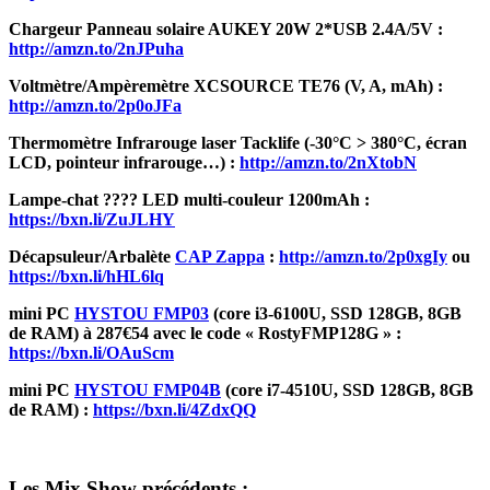
Chargeur Panneau solaire AUKEY 20W 2*USB 2.4A/5V :
http://amzn.to/2nJPuha
Voltmètre/Ampèremètre XCSOURCE TE76 (V, A, mAh) :
http://amzn.to/2p0oJFa
Thermomètre Infrarouge laser Tacklife (-30°C > 380°C, écran
LCD, pointeur infrarouge…) :
http://amzn.to/2nXtobN
Lampe-chat ???? LED multi-couleur 1200mAh :
https://bxn.li/ZuJLHY
Décapsuleur/Arbalète
CAP Zappa
:
http://amzn.to/2p0xgIy
ou
https://bxn.li/hHL6lq
mini PC
HYSTOU FMP03
(core i3-6100U, SSD 128GB, 8GB
de RAM) à 287€54 avec le code « RostyFMP128G » :
https://bxn.li/OAuScm
mini PC
HYSTOU FMP04B
(core i7-4510U, SSD 128GB, 8GB
de RAM) :
https://bxn.li/4ZdxQQ
Les Mix Show précédents :