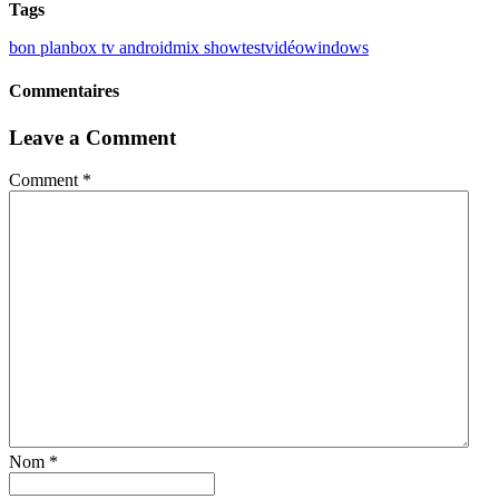
Tags
bon plan
box tv android
mix show
test
vidéo
windows
Commentaires
Leave a Comment
Comment *
Nom *