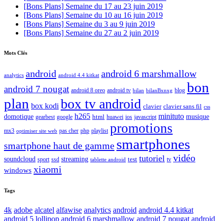
[Bons Plans] Semaine du 17 au 23 juin 2019
[Bons Plans] Semaine du 10 au 16 juin 2019
[Bons Plans] Semaine du 3 au 9 juin 2019
[Bons Plans] Semaine du 27 au 2 juin 2019
Mots Clés
android
android 6 marshmallow
analytics
android 4.4 kitkat
bon
android 7 nougat
android 8 oreo
android tv
blog
bilan
bilanBxnxg
plan
box tv android
box kodi
clavier
clavier sans fil
css
h265
minituto
domotique
html
musique
gearbest
huawei
ios
javascript
google
promotions
mx3
php
playlist
pas cher
optimiser site web
smartphones
smartphone haut de gamme
vidéo
tutoriel
soundcloud
streaming
test
sport
ssd
tv
tablette android
xiaomi
windows
Tags
4k
adobe
alcatel
alfawise
analytics
android
android 4.4 kitkat
android 5 lollipop
android 6 marshmallow
android 7 nougat
android