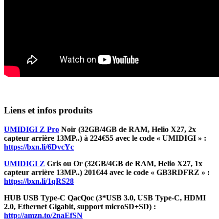
Liens et infos produits
UMIDIGI Z Pro
Noir (32GB/4GB de RAM, Helio X27, 2x
capteur arrière 13MP..) à 224€55 avec le code « UMIDIGI » :
https://bxn.li/6DvcYc
UMIDIGI Z
Gris ou Or (32GB/4GB de RAM, Helio X27, 1x
capteur arrière 13MP..) 201€44 avec le code « GB3RDFRZ » :
https://bxn.li/1qRS28
HUB USB Type-C QacQoc (3*USB 3.0, USB Type-C, HDMI
2.0, Ethernet Gigabit, support microSD+SD) :
http://amzn.to/2naEfSN