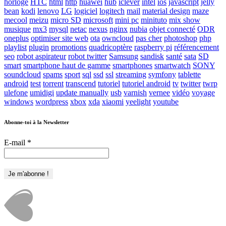
horloge
HTC
html
http
huawei
hub
iclever
intel
ios
javascript
jelly
bean
kodi
lenovo
LG
logiciel
logitech
mail
material design
maze
mecool
meizu
micro SD
microsoft
mini pc
minituto
mix show
musique
mx3
mysql
netac
nexus
nginx
nubia
objet connecté
ODR
oneplus
optimiser site web
ota
owncloud
pas cher
photoshop
php
playlist
plugin
promotions
quadricoptère
raspberry pi
référencement
seo
robot aspirateur
robot twitter
Samsung
sandisk
santé
sata
SD
smart
smartphone haut de gamme
smartphones
smartwatch
SONY
soundcloud
spams
sport
sql
ssd
ssl
streaming
symfony
tablette
android
test
torrent
transcend
tutoriel
tutoriel android
tv
twitter
twrp
ulefone
umidigi
update manually
usb
varnish
vernee
vidéo
voyage
windows
wordpress
xbox
xda
xiaomi
yeelight
youtube
Abonne-toi à la Newsletter
E-mail
*