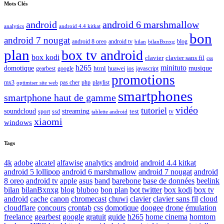
Mots Clés
android
android 6 marshmallow
analytics
android 4.4 kitkat
bon
android 7 nougat
android 8 oreo
android tv
blog
bilan
bilanBxnxg
plan
box tv android
box kodi
clavier
clavier sans fil
css
h265
minituto
domotique
html
musique
gearbest
huawei
ios
javascript
google
promotions
mx3
php
playlist
pas cher
optimiser site web
smartphones
smartphone haut de gamme
vidéo
tutoriel
soundcloud
streaming
test
sport
ssd
tv
tablette android
xiaomi
windows
Tags
4k
adobe
alcatel
alfawise
analytics
android
android 4.4 kitkat
android 5 lollipop
android 6 marshmallow
android 7 nougat
android
8 oreo
android tv
apple
asus
band
barebone
base de données
beelink
bilan
bilanBxnxg
blog
bluboo
bon plan
bot twitter
box kodi
box tv
android
cache
canon
chromecast
chuwi
clavier
clavier sans fil
cloud
cloudflare
concours
crontab
css
domotique
doogee
drone
émulation
freelance
gearbest
google
gratuit
guide
h265
home cinema
homtom